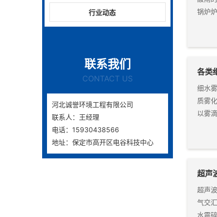
锅炉炉
行业动态
联系我们
各类
CONTACT US
细水
质雾
河北诚誉环境工程有限公司
以雾
联系人：王经理
电话：15930438566
地址：保定市高开区电谷科技中心
超声
超声
气交
水震