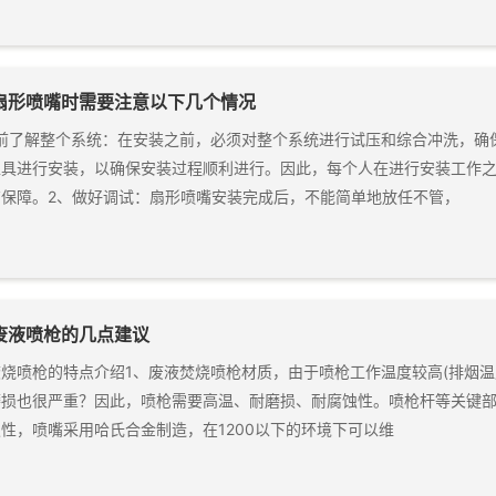
扇形喷嘴时需要注意以下几个情况
提前了解整个系统：在安装之前，必须对整个系统进行试压和综合冲洗，确
工具进行安装，以确保安装过程顺利进行。因此，每个人在进行安装工作
有保障。2、做好调试：扇形喷嘴安装完成后，不能简单地放任不管，
废液喷枪的几点建议
烧喷枪的特点介绍1、废液焚烧喷枪材质，由于喷枪工作温度较高(排烟温度
损也很严重？因此，喷枪需要高温、耐磨损、耐腐蚀性。喷枪杆等关键部位
性，喷嘴采用哈氏合金制造，在1200以下的环境下可以维