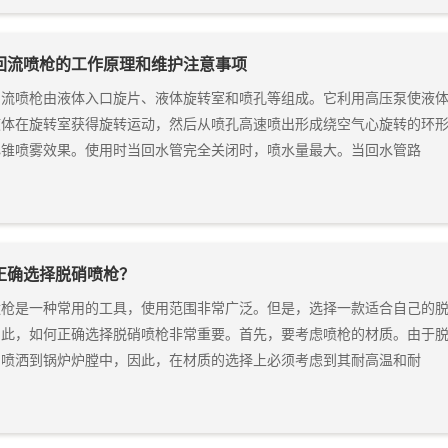
回流喷枪的工作原理和维护注意事项
流喷枪由液体入口旋片、液体旋转室和喷孔等组成。它利用高压泵使液体获
液体在旋转室获得旋转运动，然后从喷孔高速喷出形成绕空气心旋转的环
心锥喷雾效果。使用时当回水管完全关闭时，喷水量最大。当回水管路
正确选择脱硝喷枪？
喷枪是一种常用的工具，使用范围非常广泛。但是，选择一款适合自己的
此，如何正确选择脱硝喷枪非常重要。首先，要考虑喷枪的材质。由于脱硝
剂喷洒到锅炉炉膛中，因此，在材质的选择上必须考虑到其耐高温和耐