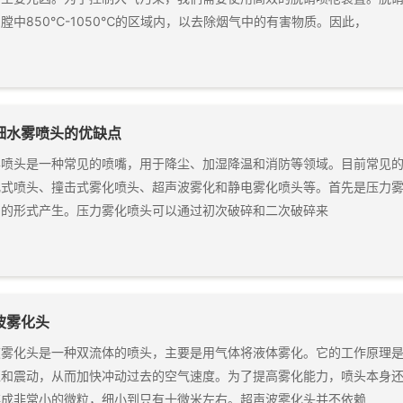
膛中850℃-1050℃的区域内，以去除烟气中的有害物质。因此，
细水雾喷头的优缺点
雾喷头是一种常见的喷嘴，用于降尘、加湿降温和消防等领域。目前常见
化式喷头、撞击式雾化喷头、超声波雾化和静电雾化喷头等。首先是压力
滴的形式产生。压力雾化喷头可以通过初次破碎和二次破碎来
波雾化头
波雾化头是一种双流体的喷头，主要是用气体将液体雾化。它的工作原理
汇和震动，从而加快冲动过去的空气速度。为了提高雾化能力，喷头本身
碎成非常小的微粒，细小到只有十微米左右。超声波雾化头并不依赖