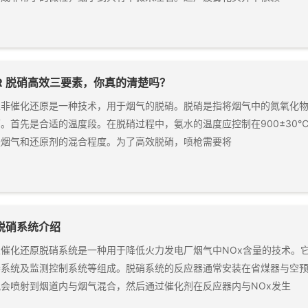
CR 脱硝高效三要素，你真的清楚吗？
性非催化还原是一种技术，用于烟气的脱硝。脱硝是指将烟气中的氮氧化
。首先是合适的温度段。在脱硝过程中，氨水的温度应控制在900±30℃
是烟气和还原剂的混合程度。为了高效脱硝，喷枪需要将
R脱硝系统介绍
性催化还原脱硝系统是一种用于降低火力发电厂烟气中NOx含量的技术。
器系统及监测控制系统等组成。脱硝系统的反应器通常安装在省煤器与空
会喷射到烟道内与烟气混合，然后通过催化剂在反应器内与NOx发生