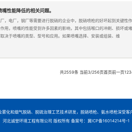
喷嘴性能降低的相关问题。
泥厂，电厂，钢厂等需要进行脱硝的企业中，脱硝喷枪的好坏起到关键性
的作用，喷嘴的性能受到许多因素的影响，其中包括喉口的冲刷、损坏或
度取决于喷嘴的类型、型号和应用。如果喷嘴选择、安装或组装、维
共2559条 当前3/256页
首页
前一页
1
2
3
业雾化和烟气脱硝、脱硫治理工艺技术研发，脱硝喷枪、氨水喷枪深受客
河北诚誉环境工程有限公司 版权所有 备案号：冀ICP备16014214号-1