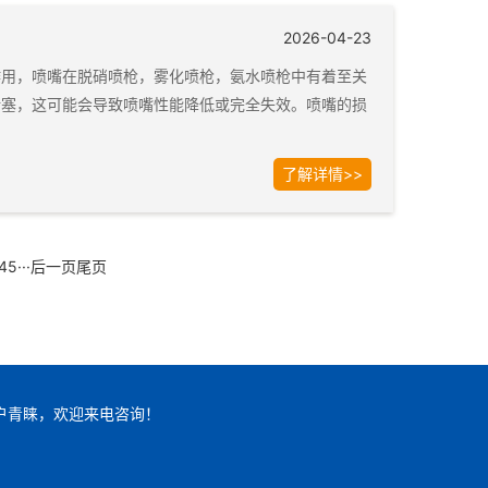
2026-04-23
作用，喷嘴在脱硝喷枪，雾化喷枪，氨水喷枪中有着至关
堵塞，这可能会导致喷嘴性能降低或完全失效。喷嘴的损
了解详情>>
4
5
···
后一页
尾页
户青睐，欢迎来电咨询！