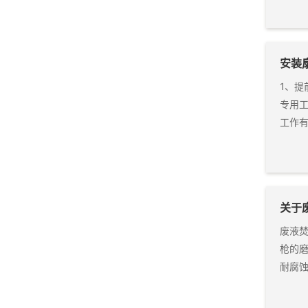
安装
1、
专用
工作
关于
废液焚
枪的磨
耐腐蚀