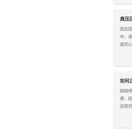
高压
高压回
中，
成空
如何
脱硝
便，因
还原