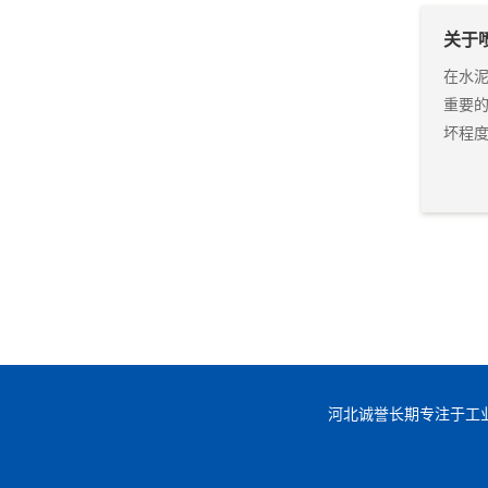
关于
在水
重要
坏程
河北诚誉长期专注于工