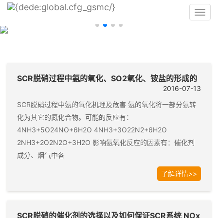
Toggl
navig
SCR脱硝过程中氨的氧化、SO2氧化、铵盐的形成的
2016-07-13
SCR脱硝过程中氨的氧化机理及危害 氨的氧化将一部分氨转
化为其它的氮化合物。可能的反应有：
4NH3+5O24NO+6H2O 4NH3+3O22N2+6H2O
2NH3+2O2N2O+3H2O 影响氨氧化反应的因素有：催化剂
成分、烟气中各
了解详情>>
SCR脱硝的催化剂的选择以及如何保证SCR系统 NOx