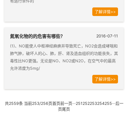
有运行条件的
了解详情>>
氮氧化物的的危害有哪些？
2016-07-11
(1)、NO能使人中枢神经麻痹并导致死亡，NO2会造成哮喘和
肺气肿，破坏人的心、肺，肝、肾及造血组织的功能丧失，其
毒性比NO更强。无论是NO、NO2或N2O，在空气中的最高
允许浓度为5mg/
了解详情>>
共2559条 当前253/256页
首页
前一页
···
251
252
253
254
255
···
后一
页
尾页